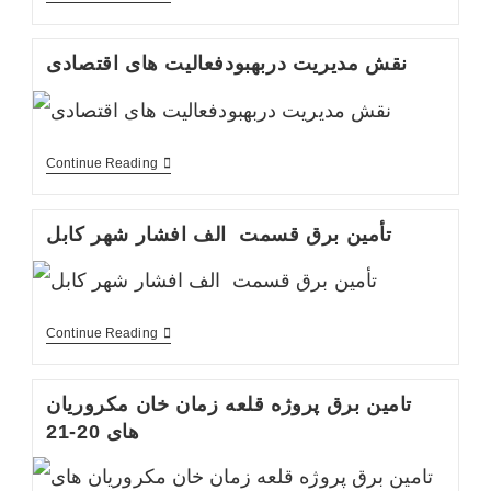
اوضاع
اقتصادی
افغانستان
نقش مدیریت دربهبودفعالیت های اقتصادی
درچهارچوب
بازار
آزاد
نقش
Continue Reading
مدیریت
دربهبودفعالیت
های
تأمین برق قسمت الف افشار شهر کابل
اقتصادی
تأمین
Continue Reading
برق
قسمت
الف
تامین برق پروژه قلعه زمان خان مکروریان
افشار
شهر
های 20-21
کابل