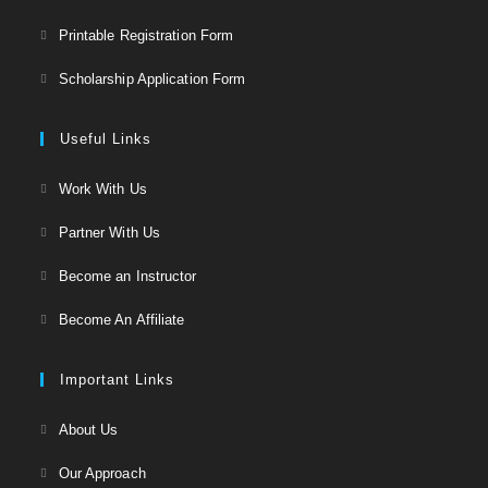
in
Opens
Printable Registration Form
a
in
Opens
new
Scholarship Application Form
a
in
tab
new
a
Useful Links
tab
new
Opens
Work With Us
tab
in
Opens
Partner With Us
a
in
Opens
new
Become an Instructor
a
in
tab
Opens
new
Become An Affiliate
a
in
tab
new
a
Important Links
tab
new
Opens
About Us
tab
in
Opens
Our Approach
a