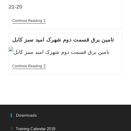
تامین
Continue Reading
برق
پروژه
قلعه
تامین برق قسمت دوم شهرک امید سبز کابل
زمان
خان
مکروریان
های
20-
21
تامین
Continue Reading
برق
قسمت
دوم
شهرک
امید
سبز
کابل
Downloads
Opens
Training Calendar 2018